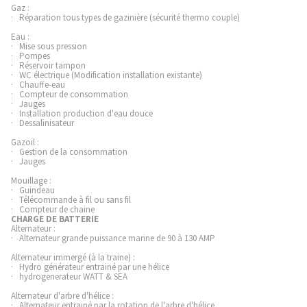
Gaz :
· Réparation tous types de gazinière (sécurité thermo couple)
Eau :
· Mise sous pression
· Pompes
· Réservoir tampon
· WC électrique (Modification installation existante)
· Chauffe-eau
· Compteur de consommation
· Jauges
· Installation production d'eau douce
· Dessalinisateur
Gazoil :
· Gestion de la consommation
· Jauges
Mouillage :
· Guindeau
· Télécommande à fil ou sans fil
· Compteur de chaine
CHARGE DE BATTERIE
Alternateur :
· Alternateur grande puissance marine de 90 à 130 AMP
Alternateur immergé (à la traine) :
· Hydro générateur entrainé par une hélice
· hydrogenerateur WATT & SEA
Alternateur d'arbre d'hélice :
· Alternateur entrainé par la rotation de l'arbre d'hélice