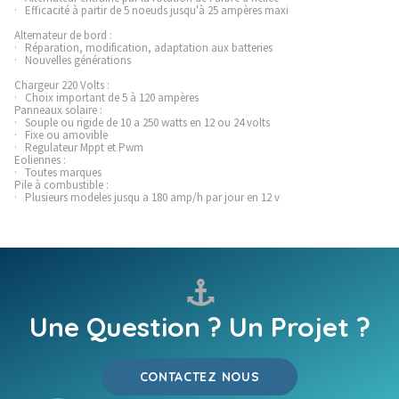
· Efficacité à partir de 5 noeuds jusqu'à 25 ampères maxi
Alternateur de bord :
· Réparation, modification, adaptation aux batteries
· Nouvelles générations
Chargeur 220 Volts :
· Choix important de 5 à 120 ampères
Panneaux solaire :
· Souple ou rigide de 10 a 250 watts en 12 ou 24 volts
· Fixe ou amovible
· Regulateur Mppt et Pwm
Eoliennes :
· Toutes marques
Pile à combustible :
· Plusieurs modeles jusqu a 180 amp/h par jour en 12 v

Une Question ? Un Projet ?
CONTACTEZ NOUS