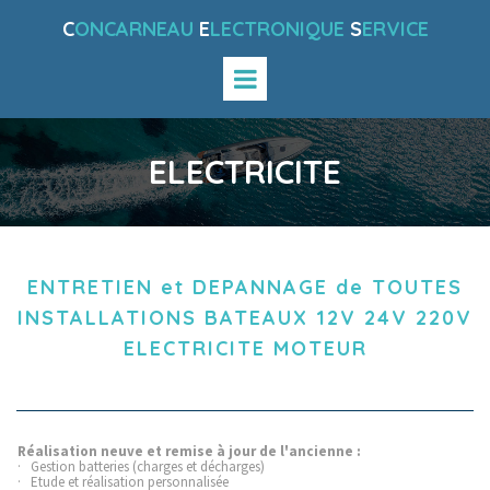
C
ONCARNEAU
E
LECTRONIQUE
S
ERVICE
ELECTRICITE
ENTRETIEN et DEPANNAGE de TOUTES
INSTALLATIONS BATEAUX 12V 24V 220V
ELECTRICITE MOTEUR
Réalisation neuve et remise à jour de l'ancienne :
· Gestion batteries (charges et décharges)
· Etude et réalisation personnalisée